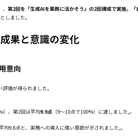
」
、
第2回を「生成AIを業務に活かそう」の2回構成で実施。
ルとしました。
な成果と意識の変化
活用意向
い評価が得られました。
0%）、第2回は平均
9.9点
（9〜10点で100%）に達しました,。
は平均9.6点と、実務への導入に強い意欲が示されました,。