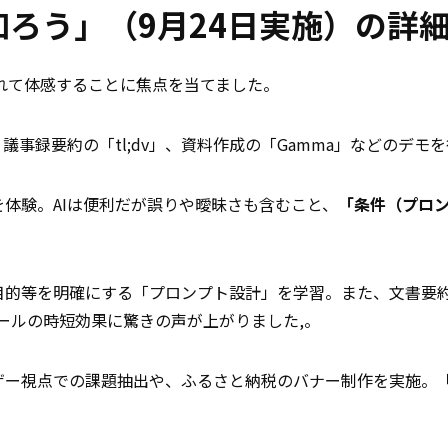
を知ろう」（9月24日実施）の詳
触れて体感することに焦点を当てました。
議事録要約の「tl;dv」、資料作成の「Gamma」などのデモ
体験。AIは便利だが誤りや曖昧さも含むこと、
「条件（プロ
目的等を明確にする「プロンプト設計」を学習。また、文書要
ールの時短効果に驚きの声が上がりました,。
ザー視点での課題抽出や、ふるさと納税のバナー制作を実施。